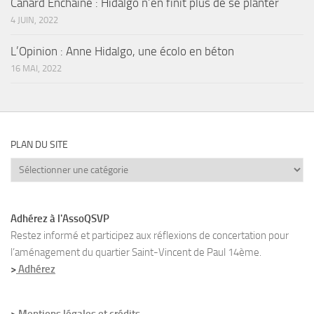
Canard Enchainé : Hidalgo n’en finit plus de se planter
4 JUIN, 2022
L’Opinion : Anne Hidalgo, une écolo en béton
16 MAI, 2022
PLAN DU SITE
Plan
du
site
Adhérez à l'AssoQSVP
Restez informé et participez aux réflexions de concertation pour
l’aménagement du quartier Saint-Vincent de Paul 14ème.
>
Adhérez
>
Mentions légales et crédits