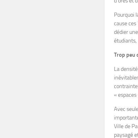
d’ores et d
Pourquoi l
cause ces 
dédier une
étudiants,
Trop peu d
La densité
inévitable
contrainte
« espaces 
Avec seule
importante
Ville de Pa
paysagé et