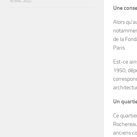
16 MAI, 2022
Une conse
Alors qu’a
notamment 
de la Fonda
Paris.
Est-ce ain
1950, dépo
correspond
architectur
Un quartie
Ce quartie
Rochereau 
anciens co