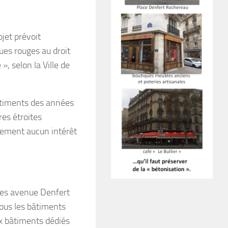
ojet prévoit
ues rouges au droit
», selon la Ville de
bâtiments des années
es étroites
tement aucun intérêt
ées avenue Denfert
ous les bâtiments
ux bâtiments dédiés