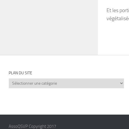
Et les por
végétalisé
PLAN DU SITE
Plan
du
site
AssoQSVP Copyright 2017