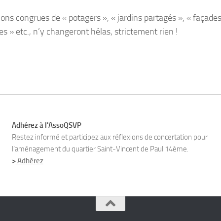
tions congrues de « potagers », « jardins partagés », « façade
es » etc., n’y changeront hélas, strictement rien !
Adhérez à l'AssoQSVP
Restez informé et participez aux réflexions de concertation pour
l’aménagement du quartier Saint-Vincent de Paul 14ème.
>
Adhérez