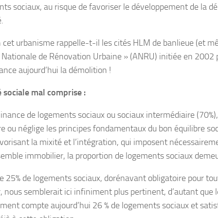
ts sociaux, au risque de favoriser le développement de la dé
é.
cet urbanisme rappelle-t-il les cités HLM de banlieue (et mê
 Nationale de Rénovation Urbaine » (ANRU) initiée en 2002 
nance aujourd’hui la démolition !
 sociale mal comprise :
nance de logements sociaux ou sociaux intermédiaire (70%), v
re ou néglige les principes fondamentaux du bon équilibre so
avorisant la mixité et l’intégration, qui imposent nécessairem
mble immobilier, la proportion de logements sociaux demeur
e 25% de logements sociaux, dorénavant obligatoire pour to
, nous semblerait ici infiniment plus pertinent, d’autant que
ment compte aujourd’hui 26 % de logements sociaux et satis