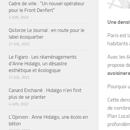
Cadre de ville : “Un nouvel opérateur
pour le Front Denfert”
2 JUIN, 2023
Une densit
Q4torze Le Journal : en route pour le
Paris est 
label écoquartier
habitants 
21 JUIL, 2022
Avec les 6
Le Figaro : Les réaménagements
d’Anne Hidalgo, un désastre
propose de
esthétique et écologique
avoisinera
21 JUIL, 2022
Pourquoi u
Canard Enchainé : Hidalgo n’en finit
plus de se planter
Cette dens
4 JUIN, 2022
de nombreu
Plan Local
L’Opinion : Anne Hidalgo, une écolo en
béton
profondéme