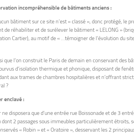
rvation incompréhensible de bâtiments anciens :
ucun bâtiment sur ce site n’est « classé », donc protégé, le pr
de réhabiliter et de surélever le bâtiment « LELONG » (briq
tion Cartier), au motif de « …témoigner de l’évolution du site 
si que l’on construit le Paris de demain en conservant des 
urvus d’isolation thermique et phonique, disposant de fenêtr
ant aux trames de chambres hospitalières et n’offrant stric
al ?
r enclavé :
r ne disposera que d’une entrée rue Boissonade et de 3 entr
dont 2 passages sous immeubles particulièrement étroits, s
nservés « Robin » et « Oratoire », desservant les 2 principa