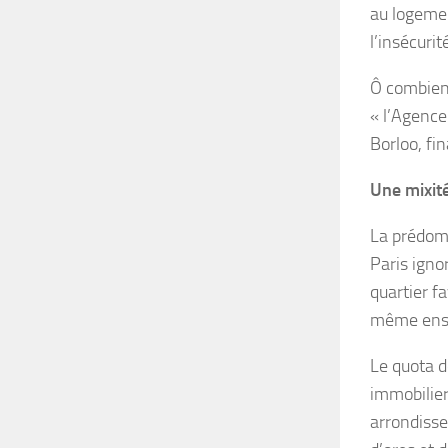
au logemen
l’insécurit
Ô combien 
« l’Agence
Borloo, fi
Une mixité
La prédomi
Paris igno
quartier f
même ense
Le quota d
immobilier
arrondisse