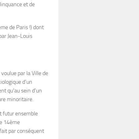
linquance et de
me de Paris !) dont
par Jean-Louis
oulue par la Ville de
ciologique d’un
ent qu’au sein d’un
e minoritaire.
ut futur ensemble
 le 14ème
fait par conséquent