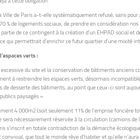
éjà à cette obligation.
a Ville de Paris a-t-elle systématiquement refusé, sans pour
70 % de logements sociaux, de prendre en considération no
 partie de ce contingent à la création d’un EHPAD social et 
 ce qui permettrait d’enrichir ce futur quartier d’une mixité i
’espaces verts :
 excessive du site et la conservation de bâtiments anciens c
ment à restreindre les espaces verts, désormais incompatible
s de desserte des bâtiments, au point que ceux-ci sont aujour
publics paysagés ».
ment 4 000m2 (soit seulement 11% de l’emprise foncière tota
 sera nécessairement réservée à la circulation (camions de liv
ris s’inscrit en totale contradiction de la démarche écologique
 convivial, que tout le monde rêve d’habiter et qu’elle n’aura 