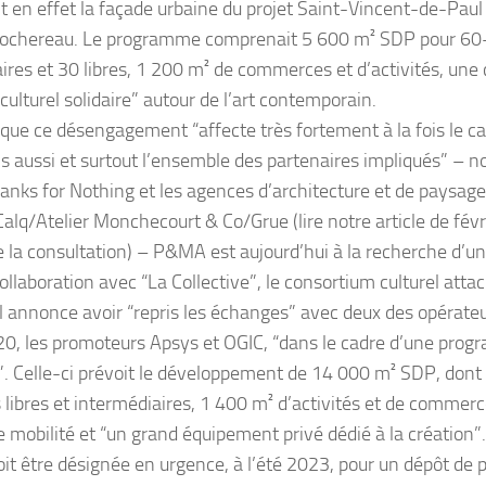
t en effet la façade urbaine du projet Saint-Vincent-de-Paul
ochereau. Le programme comprenait 5 600 m² SDP pour 60
ires et 30 libres, 1 200 m² de commerces et d’activités, une 
 culturel solidaire” autour de l’art contemporain.
que ce désengagement “affecte très fortement à la fois le cal
s aussi et surtout l’ensemble des partenaires impliqués” – 
hanks for Nothing et les agences d’architecture et de pays
alq/Atelier Monchecourt & Co/Grue (lire notre article de févr
e la consultation) – P&MA est aujourd’hui à la recherche d’un
ollaboration avec “La Collective”, le consortium culturel attac
l annonce avoir “repris les échanges” avec deux des opérat
20, les promoteurs Apsys et OGIC, “dans le cadre d’une pro
”. Celle-ci prévoit le développement de 14 000 m² SDP, dont
libres et intermédiaires, 1 400 m² d’activités et de commerc
e mobilité et “un grand équipement privé dédié à la création”
oit être désignée en urgence, à l’été 2023, pour un dépôt de 