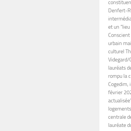
constituen
Denfert-R
intermédia
et un “lieu
Conscient 
urbain mai
culturel T
Videgard/C
lauréats d
rompu la c
Cogedim, i
février 20
actualisée
logements 
centrale d
lauréate d