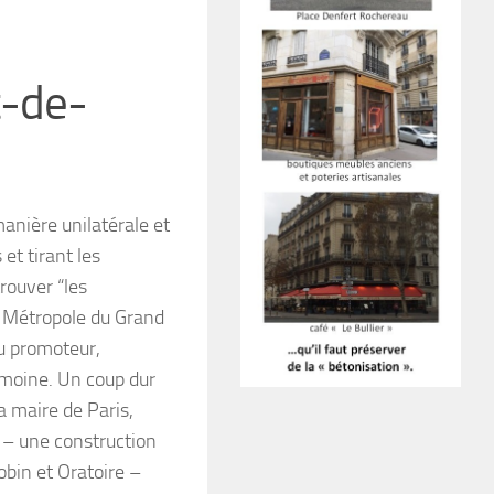
t-de-
anière unilatérale et
et tirant les
rouver “les
la Métropole du Grand
du promoteur,
moine. Un coup dur
a maire de Paris,
s – une construction
obin et Oratoire –