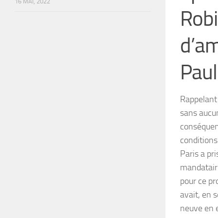
16 MAI, 2022
Robi
d’a
Paul
Rappelant 
sans aucun
conséquenc
conditions
Paris a pr
mandatair
pour ce pr
avait, en 
neuve en e